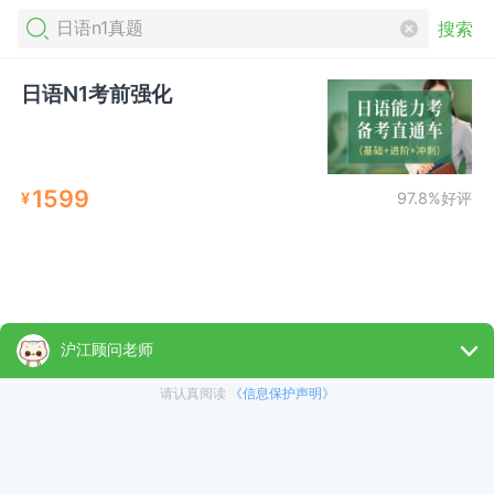
搜索
日语N1考前强化
1599
¥
97.8%好评