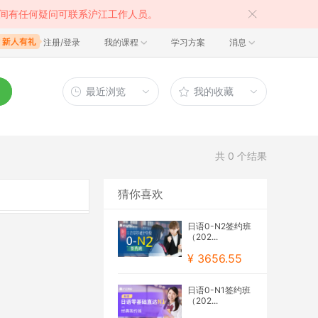
间有任何疑问可联系沪江工作人员。
注册/登录
我的课程
学习方案
消息
最近浏览
我的收藏
共
0
个结果
猜你喜欢
日语0-N2签约班
（202...
¥ 3656.55
日语0-N1签约班
（202...