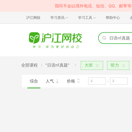
我司不会以境外电话、短信、QQ、邮寄
沪江网校
学习资讯
学习工具
帮助中心
全部课程
"日语n1真题"
大班
听力
综合
人气
价格
-