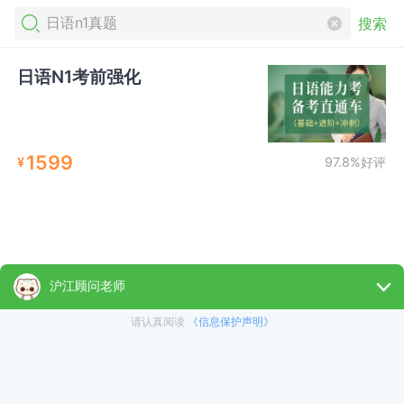
搜索
日语N1考前强化
1599
¥
97.8%好评