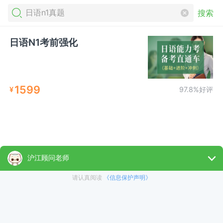
搜索
日语N1考前强化
1599
¥
97.8%好评