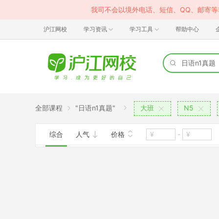
我司不会以境外电话、短信、QQ、邮寄
沪江网校
学习资讯
学习工具
帮助中心
全部课程
"日语n1真题"
大班
N5
综合
人气
价格
-