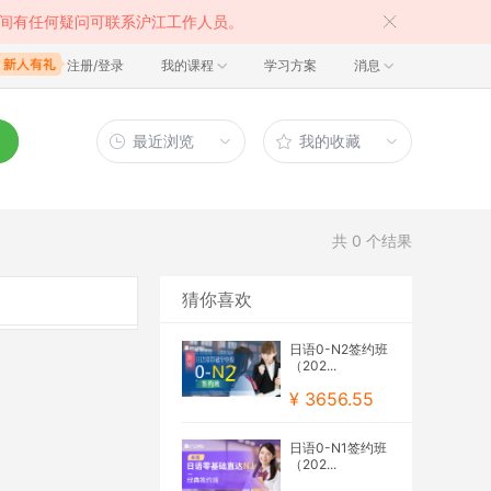
间有任何疑问可联系沪江工作人员。
注册/登录
我的课程
学习方案
消息
最近浏览
我的收藏
共
0
个结果
猜你喜欢
日语0-N2签约班
（202...
¥ 3656.55
日语0-N1签约班
（202...