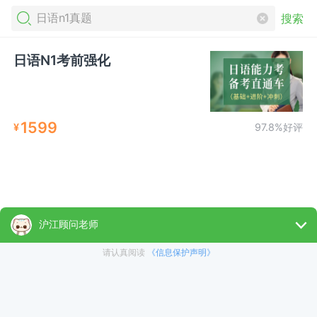
搜索
日语N1考前强化
1599
¥
97.8%好评