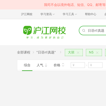
我司不会以境外电话、短信、QQ、邮寄
沪江网校
学习资讯
学习工具
帮助中心
全部课程
"日语n1真题"
大班
N5
综合
人气
价格
-