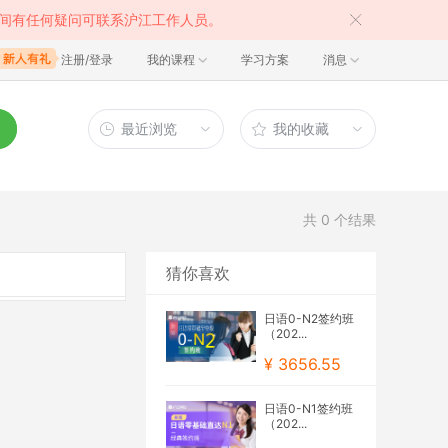
间有任何疑问可联系沪江工作人员。
注册/登录
我的课程
学习方案
消息
最近浏览
我的收藏
共
0
个结果
猜你喜欢
日语0-N2签约班
（202...
¥ 3656.55
日语0-N1签约班
（202...