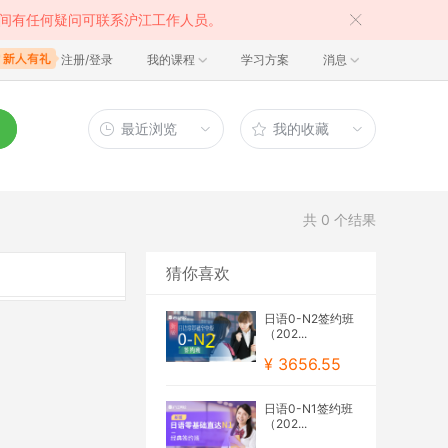
间有任何疑问可联系沪江工作人员。
注册/登录
我的课程
学习方案
消息
最近浏览
我的收藏
共
0
个结果
猜你喜欢
日语0-N2签约班
（202...
¥ 3656.55
日语0-N1签约班
（202...