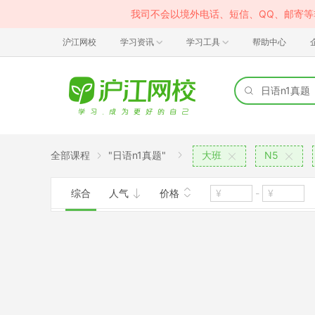
我司不会以境外电话、短信、QQ、邮寄
沪江网校
学习资讯
学习工具
帮助中心
全部课程
"日语n1真题"
大班
N5
综合
人气
价格
-