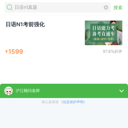
搜索
日语N1考前强化
1599
¥
97.8%好评