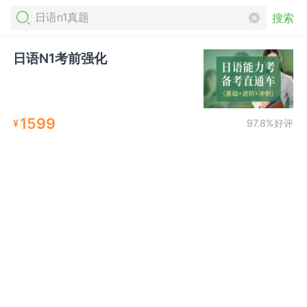
搜索
日语N1考前强化
1599
¥
97.8%好评