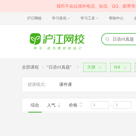
我司不会以境外电话、短信、QQ、邮寄
沪江网校
学习资讯
学习工具
帮助中心
全部课程
"日语n1真题"
大班
N4
授课模式:
课件课
综合
人气
价格
-