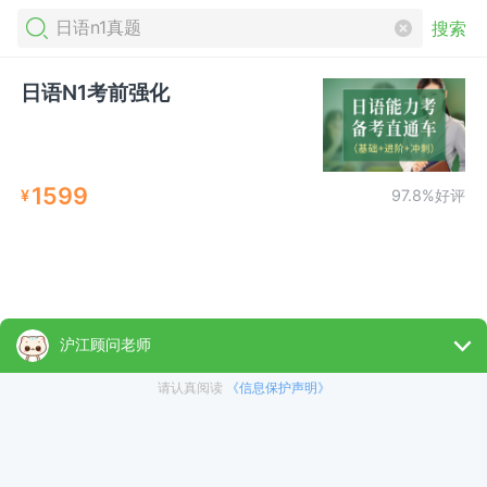
搜索
日语N1考前强化
1599
¥
97.8%好评