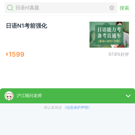
搜索
日语N1考前强化
1599
¥
97.8%好评