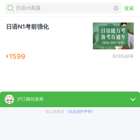
搜索
日语N1考前强化
1599
¥
97.8%好评