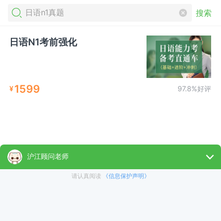
搜索
日语N1考前强化
1599
¥
97.8%好评