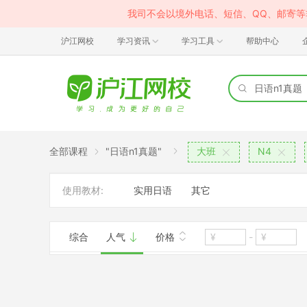
我司不会以境外电话、短信、QQ、邮寄
沪江网校
学习资讯
学习工具
帮助中心
全部课程
"日语n1真题"
大班
N4
使用教材:
实用日语
其它
综合
人气
价格
-