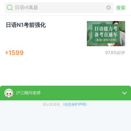
搜索
日语N1考前强化
1599
¥
97.8%好评