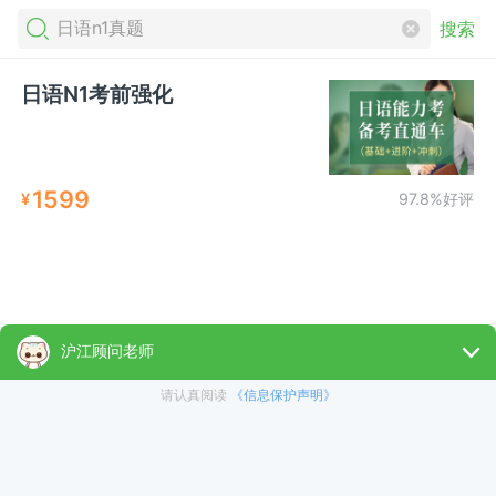
搜索
日语N1考前强化
1599
¥
97.8%好评