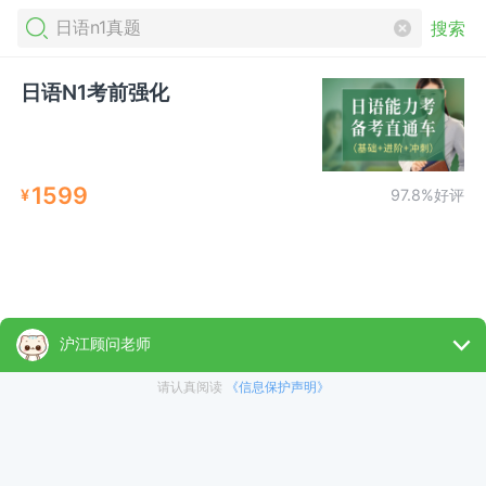
搜索
日语N1考前强化
1599
¥
97.8%好评