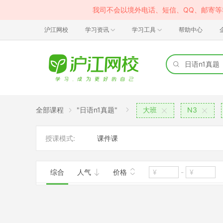
我司不会以境外电话、短信、QQ、邮寄
沪江网校
学习资讯
学习工具
帮助中心
全部课程
"日语n1真题"
大班
N3
授课模式:
课件课
综合
人气
价格
-