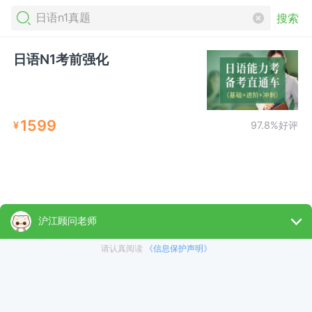
搜索
日语N1考前强化
1599
¥
97.8%好评