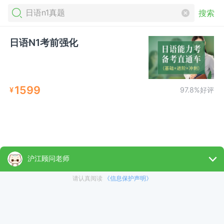
搜索
日语N1考前强化
1599
¥
97.8%好评