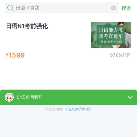
搜索
日语N1考前强化
1599
¥
97.8%好评