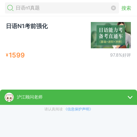
搜索
日语N1考前强化
1599
¥
97.8%好评