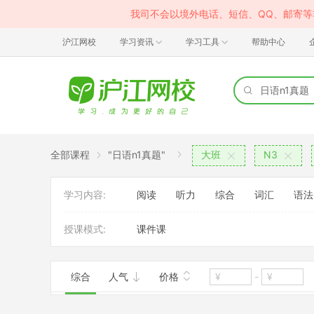
我司不会以境外电话、短信、QQ、邮寄
沪江网校
学习资讯
学习工具
帮助中心
全部课程
"日语n1真题"
大班
N3
学习内容:
阅读
听力
综合
词汇
语法
授课模式:
课件课
综合
人气
价格
-