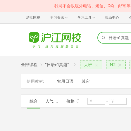
我司不会以境外电话、短信、QQ、邮寄
沪江网校
学习资讯
学习工具
帮助中心
全部课程
"日语n1真题"
大班
N2
使用教材:
实用日语
其它
综合
人气
价格
-