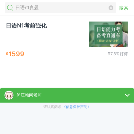
搜索
日语N1考前强化
1599
¥
97.8%好评