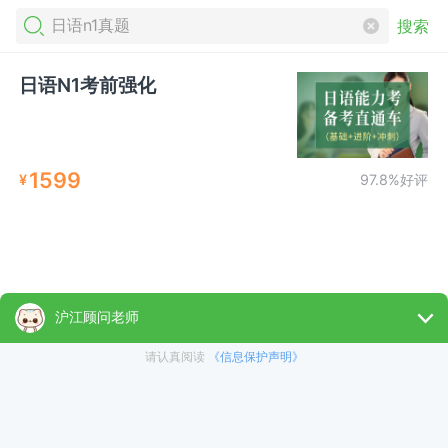
搜索
日语N1考前强化
1599
¥
97.8%好评