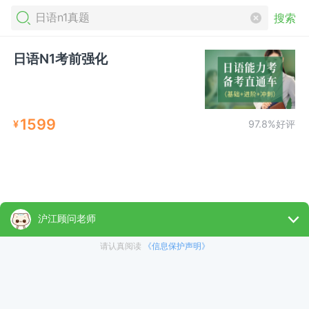
搜索
日语N1考前强化
1599
¥
97.8%好评