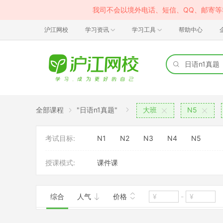
我司不会以境外电话、短信、QQ、邮寄
沪江网校
学习资讯
学习工具
帮助中心
全部课程
"日语n1真题"
大班
N5
考试目标:
N1
N2
N3
N4
N5
授课模式:
课件课
综合
人气
价格
-