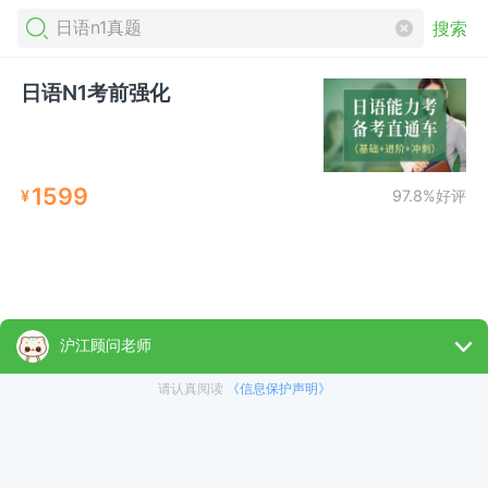
搜索
日语N1考前强化
1599
¥
97.8%好评