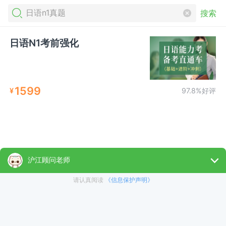
搜索
日语N1考前强化
1599
¥
97.8%好评