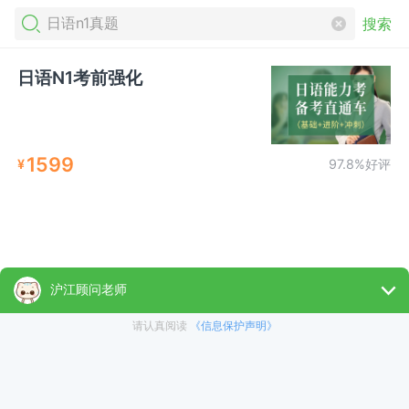
搜索
日语N1考前强化
1599
¥
97.8%好评