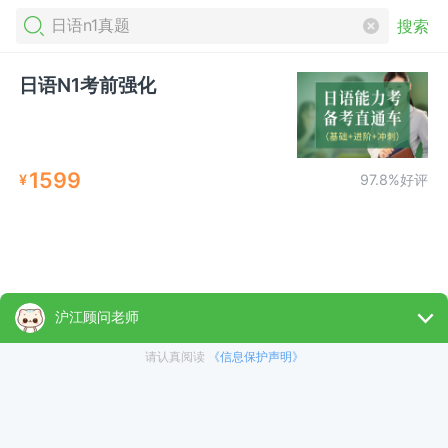
搜索
日语N1考前强化
1599
¥
97.8%好评