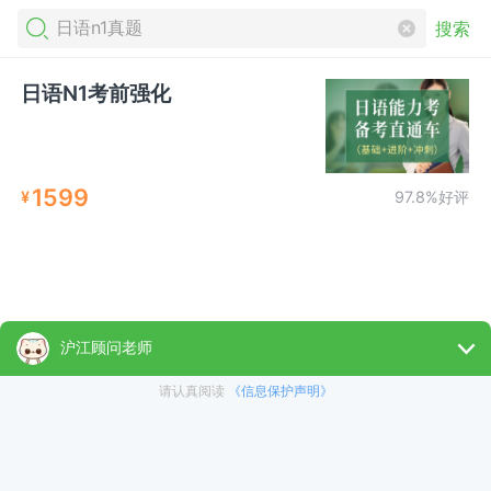
搜索
日语N1考前强化
1599
¥
97.8%好评