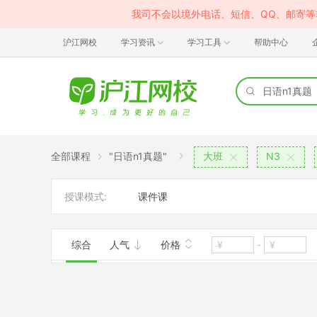
我司不会以境外电话、短信、QQ、邮寄
沪江网校
学习资讯
学习工具
帮助中心
全部课程
"日语n1真题"
大班
N3
授课模式:
课件课
综合
人气
价格
-