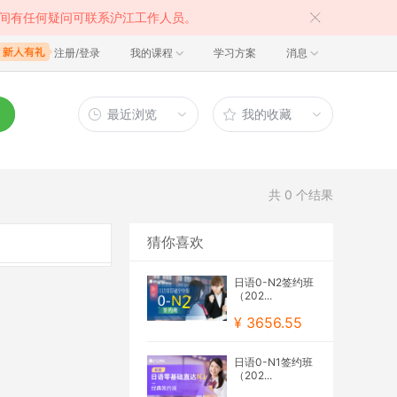
间有任何疑问可联系沪江工作人员。
注册/登录
我的课程
学习方案
消息
最近浏览
我的收藏
共
0
个结果
猜你喜欢
日语0-N2签约班
（202...
¥ 3656.55
日语0-N1签约班
（202...