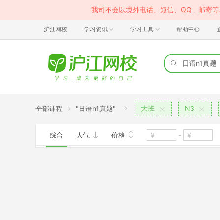
我司不会以境外电话、短信、QQ、邮寄
沪江网校
学习资讯
学习工具
帮助中心
全部课程
"日语n1真题"
大班
N3
综合
人气
价格
-