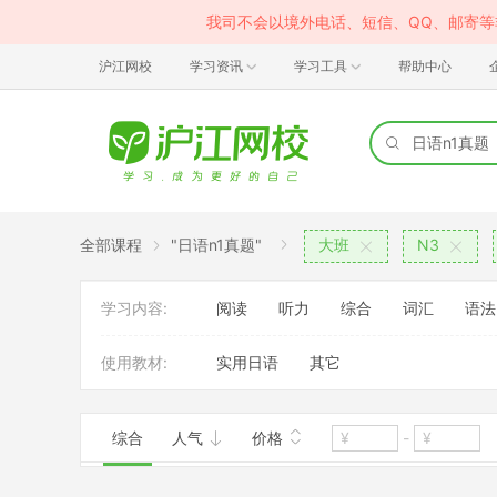
我司不会以境外电话、短信、QQ、邮寄
沪江网校
学习资讯
学习工具
帮助中心
全部课程
"日语n1真题"
大班
N3
学习内容:
阅读
听力
综合
词汇
语法
使用教材:
实用日语
其它
综合
人气
价格
-