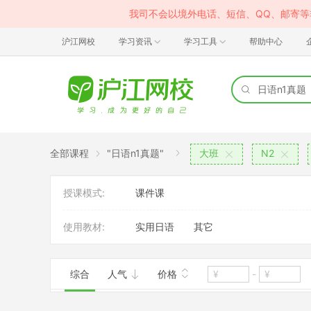
我司不会以境外电话、短信、QQ、邮寄
沪江网校
学习资讯
学习工具
帮助中心
全部课程
"日语n1真题"
大班
N2
授课模式:
课件课
使用教材:
实用日语
其它
综合
人气
价格
-