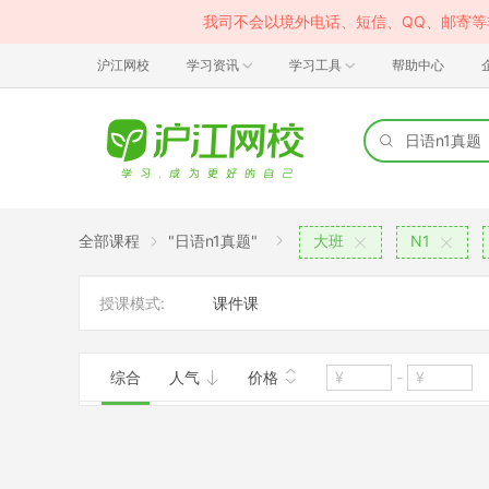
我司不会以境外电话、短信、QQ、邮寄
沪江网校
学习资讯
学习工具
帮助中心
全部课程
"日语n1真题"
大班
N1
授课模式:
课件课
综合
人气
价格
-