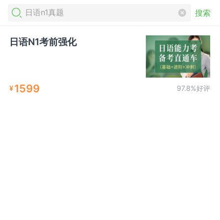
搜索
日语N1考前强化
1599
¥
97.8%好评