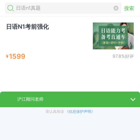
搜索
日语N1考前强化
1599
¥
97.8%好评