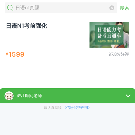
搜索
日语N1考前强化
1599
¥
97.8%好评