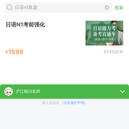
搜索
日语N1考前强化
1599
¥
97.8%好评