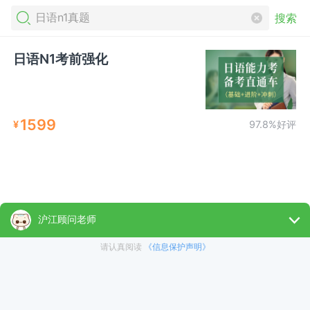
搜索
日语N1考前强化
1599
¥
97.8%好评