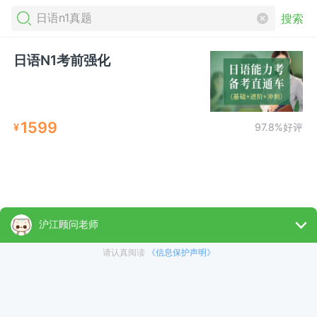
搜索
日语N1考前强化
1599
¥
97.8%好评