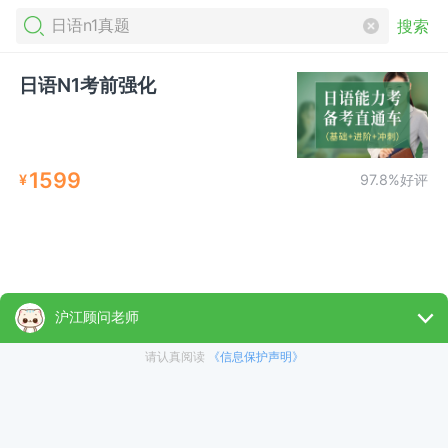
搜索
日语N1考前强化
1599
¥
97.8%好评