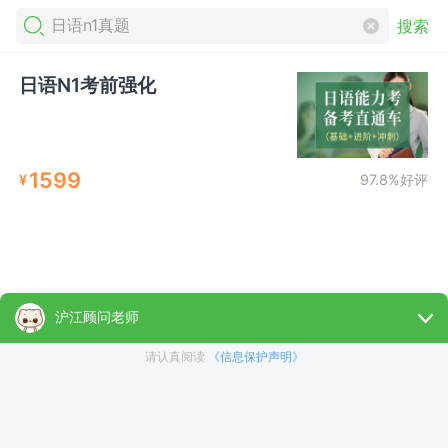
搜索
日语N1考前强化
1599
¥
97.8%好评