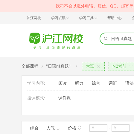
我司不会以境外电话、短信、QQ、邮寄
沪江网校
学习资讯
学习工具
帮助中心
全部课程
"日语n1真题"
大班
N2考前
学习内容:
阅读
听力
综合
词汇
语法
授课模式:
课件课
使用教材:
实用日语
其它
综合
人气
价格
-