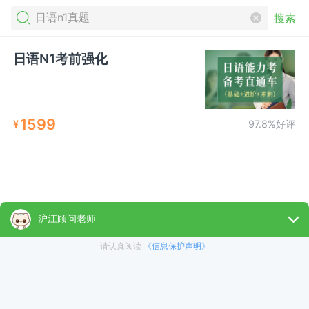
搜索
日语N1考前强化
1599
¥
97.8%好评